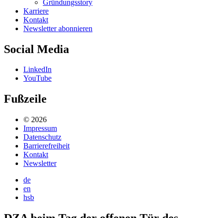
Gründungsstory
Karriere
Kontakt
Newsletter abonnieren
Social Media
LinkedIn
YouTube
Fußzeile
© 2026
Impressum
Datenschutz
Barrierefreiheit
Kontakt
Newsletter
de
en
hsb