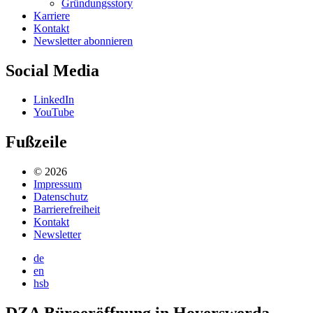
Gründungsstory
Karriere
Kontakt
Newsletter abonnieren
Social Media
LinkedIn
YouTube
Fußzeile
© 2026
Impressum
Datenschutz
Barrierefreiheit
Kontakt
Newsletter
de
en
hsb