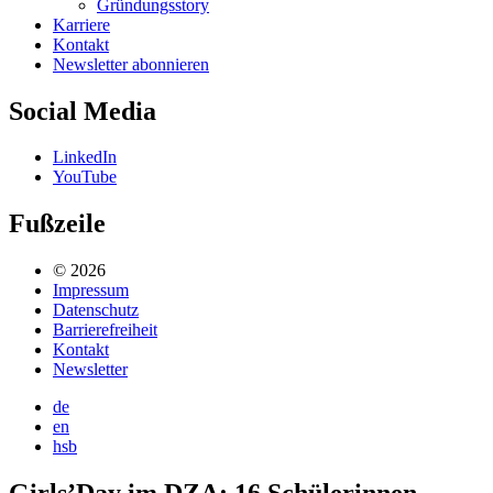
Gründungsstory
Karriere
Kontakt
Newsletter abonnieren
Social Media
LinkedIn
YouTube
Fußzeile
© 2026
Impressum
Datenschutz
Barrierefreiheit
Kontakt
Newsletter
de
en
hsb