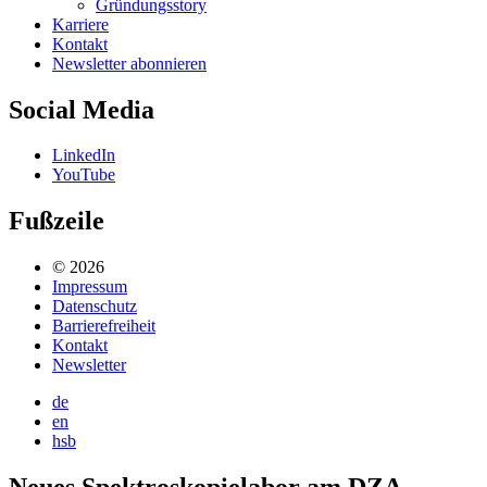
Gründungsstory
Karriere
Kontakt
Newsletter abonnieren
Social Media
LinkedIn
YouTube
Fußzeile
© 2026
Impressum
Datenschutz
Barrierefreiheit
Kontakt
Newsletter
de
en
hsb