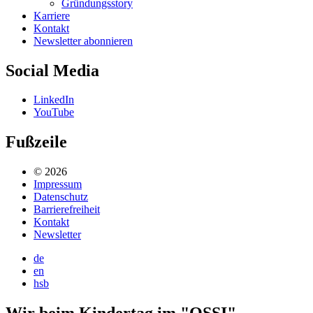
Gründungsstory
Karriere
Kontakt
Newsletter abonnieren
Social Media
LinkedIn
YouTube
Fußzeile
© 2026
Impressum
Datenschutz
Barrierefreiheit
Kontakt
Newsletter
de
en
hsb