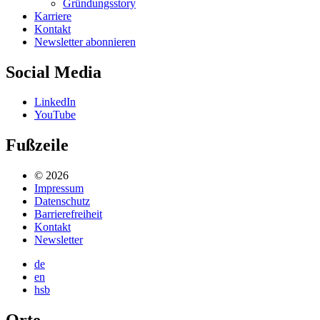
Gründungsstory
Karriere
Kontakt
Newsletter abonnieren
Social Media
LinkedIn
YouTube
Fußzeile
© 2026
Impressum
Datenschutz
Barrierefreiheit
Kontakt
Newsletter
de
en
hsb