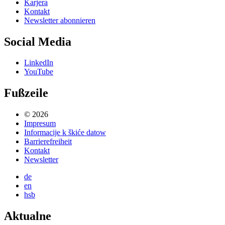
Karjera
Kontakt
Newsletter abonnieren
Social Media
LinkedIn
YouTube
Fußzeile
© 2026
Impresum
Informacije k škiće datow
Barrierefreiheit
Kontakt
Newsletter
de
en
hsb
Aktualne