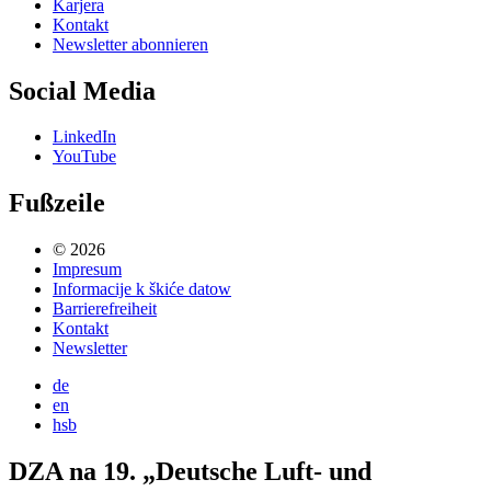
Karjera
Kontakt
Newsletter abonnieren
Social Media
LinkedIn
YouTube
Fußzeile
© 2026
Impresum
Informacije k škiće datow
Barrierefreiheit
Kontakt
Newsletter
de
en
hsb
DZA na 19. „Deutsche Luft- und