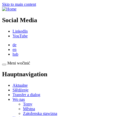
Skip to main content
Social Media
LinkedIn
YouTube
de
en
hsb
Meni wočinić
Hauptnavigation
Aktualne
Slědźenje
Transfer a dialog
Wo nas
Temy
Městna
Załoženska stawizna