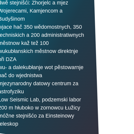
dwě stejnišći: Zhorjelc a mjez
Wojerecami, Kamjencom a
Budyšinom
wjace hač 350 wědomostnych, 350
techniskich a 200 administratiwnych
městnow kaž tež 100
wukubłanskich městnow direktnje
při DZA
wu- a dalekubłanje wot pěstowarnje
hač do wjednistwa
mjezynarodny datowy centrum za
astrofyziku
Low Seismic Lab, podzemski labor
200 m hłuboko w zornowcu Łužicy
móžne stejnišćo za Einsteinowy
teleskop