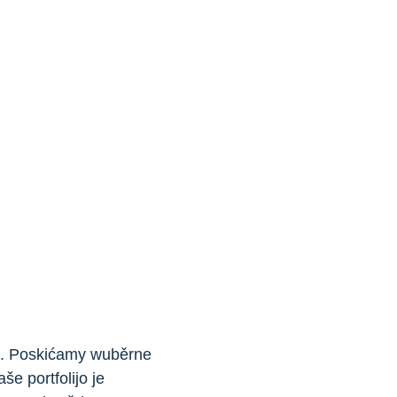
e. Poskićamy wuběrne
 portfolijo je