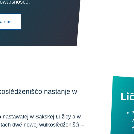
towaršnosće.
ć nas
oslědźenišćo nastanje w
Li
nastawatej w Sakskej Łužicy a w
tach dwě nowej wulkoslědźenišći –