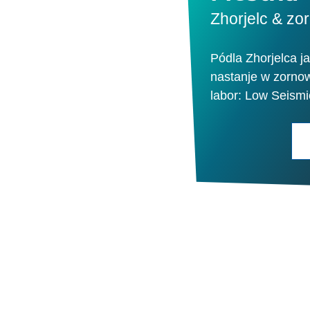
Zhorjelc & zo
Pódla Zhorjelca j
nastanje w zorno
labor: Low Seismi