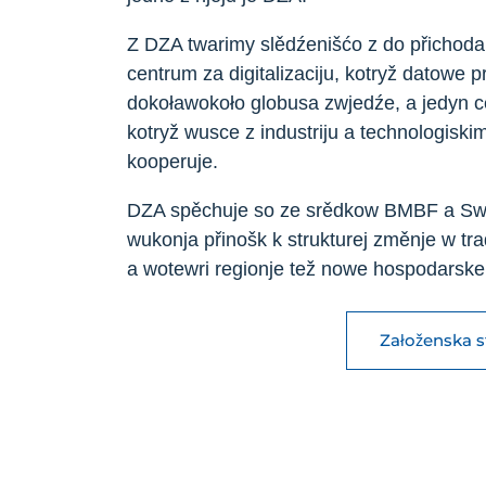
Z DZA twarimy slědźenišćo z do přicho
centrum za digitalizaciju, kotryž datowe 
dokoławokoło globusa zwjedźe, a jedyn c
kotryž wusce z industriju a technologisk
kooperuje.
DZA spěchuje so ze srědkow BMBF a Sw
wukonja přinošk k strukturej změnje w tr
a wotewri regionje tež nowe hospodarske
Załoženska 