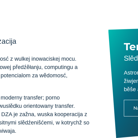
zacija
T
Slěd
osć z wulkej inowaciskej mocu.
wej předźěłanju, computingu a
Astro
e potencialom za wědomosć,
žiwje
běše 
moderny transfer; porno
 wuslědku orientowany transfer.
N
a DZA je zažna, wuska kooperacija z
sitnymi slědźenišćemi, w kotrychž so
wiwaja.