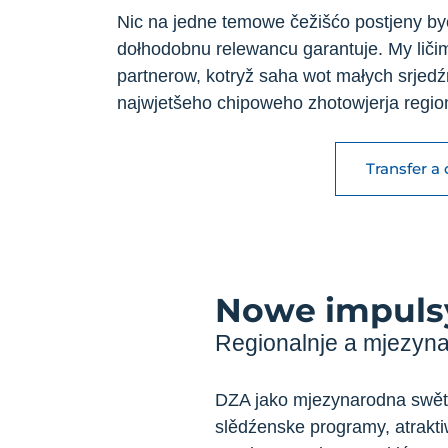
Nic na jedne temowe čežišćo postjeny być
dołhodobnu relewancu garantuje. My ličim
partnerow, kotryž saha wot małych srje
najwjetšeho chipoweho zhotowjerja regio
Transfer a 
Nowe impulsy
Regionalnje a mjezyna
DZA jako mjezynarodna swětł
slědźenske programy, atrakt