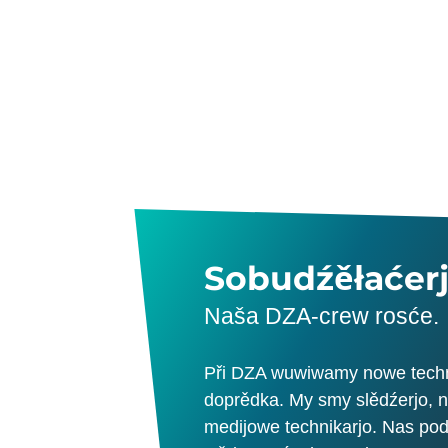
Sobudźěłaćer
Naša DZA-crew rosće.
Při DZA wuwiwamy nowe techno
doprědka. My smy slědźerjo, n
medijowe technikarjo. Nas pod