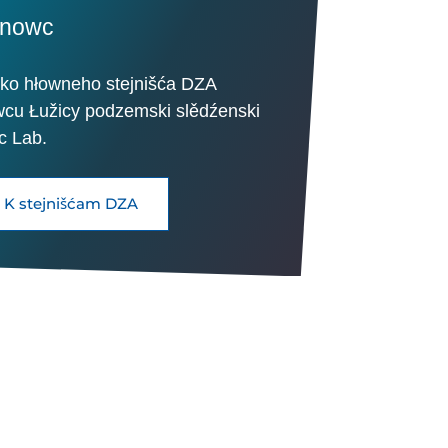
rnowc
ako hłowneho stejnišća DZA
wcu Łužicy podzemski slědźenski
c Lab.
K stejnišćam DZA