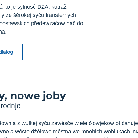
, to je sylnosć DZA, kotraž
y ze šěrokej syću transfernych
dźnostawskich předewzaćow hač do
na.
dialog
, nowe joby
rodnje
ownja z wulkej syću zawěsće wjele čłowjekow přićahuj
iwne a wěste dźěłowe městna we mnohich wobłukach. Naše