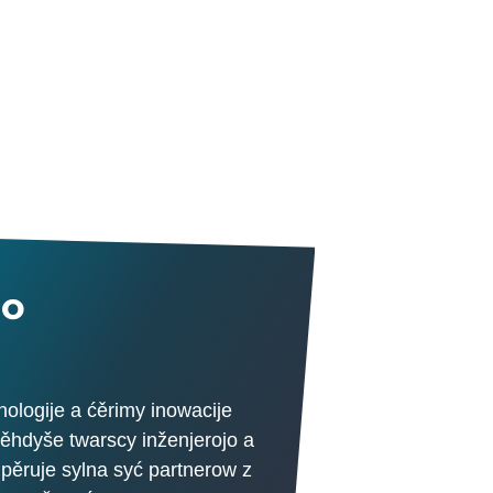
jo
logije a ćěrimy inowacije
ěhdyše twarscy inženjerojo a
pěruje sylna syć partnerow z