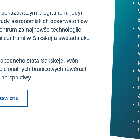
da pokazowacym programom: jedyn
prudy astronomiskich obserwatorijow
entrum za najnowše technologije,
imi centrami w Sakskej a swětadaloko
obodneho stata Sakskeje. Wón
adicionalnych brunicowych rewěrach
 perspektiwy.
stawizna