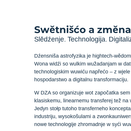
Swětnišćo a změna
Slědźenje. Technologija. Digitali
Dźensniša astrofyzika je hightech-wědom
Wona widźi so wulkim wužadanjam w dato
technologiskim wuwiću napřećo – z wjel
hospodarstwo a digitalnu transformaciju.
W DZA so organizuje wot započatka sem 
klasiskemu, linearnemu transferej tež na
Jedyn stołp tutoho transferneho koncept
industriju, wysokošulami a zwonkauniwer
nowe technologije zhromadnje w syći wu