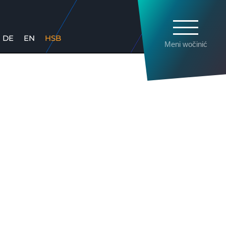
DE
EN
HSB
Meni wočinić