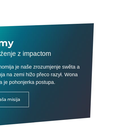
emy
źenje z impactom
nomija je naše zrozumjenje swěta a
nja na zemi hižo přeco razył. Wona
a je pohonjerka postupa.
aša misija