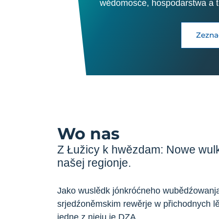
wědomosće, hospodarstwa a 
Zezna
Wo nas
Z Łužicy k hwězdam: Nowe wulk
našej regionje.
Jako wuslědk jónkróćneho wubědźowanja 
srjedźoněmskim rewěrje w přichodnych lě
jedne z njeju je DZA.