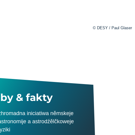
© DESY / Paul Glaser
čby & fakty
zhromadna iniciatiwa němskeje
astronomije a astrodźělčkoweje
fyziki