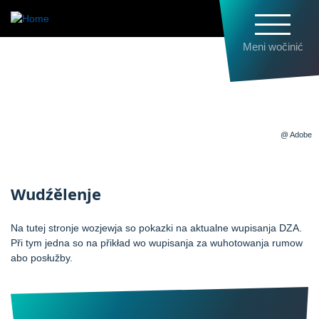
Skip
to
main
Meni wočinić
content
Wudźělenje
@ Adobe
Wudźělenje
Na tutej stronje wozjewja so pokazki na aktualne wupisanja DZA.
Při tym jedna so na přikład wo wupisanja za wuhotowanja rumow
abo posłužby.