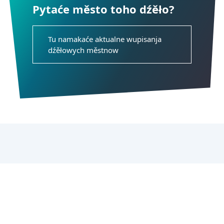
Pytaće město toho dźěło?
Tu namakaće aktualne wupisanja
dźěłowych městnow